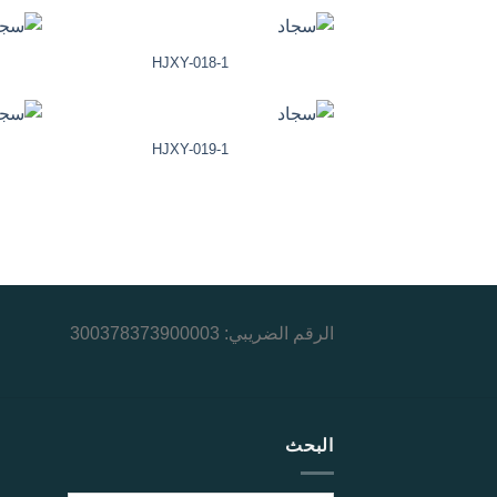
HJXY-018-1
HJXY-019-1
الرقم الضريبي: 300378373900003
البحث