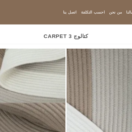
لنا
من نحن
احسب التكلفة
اتصل بنا
كتالوج CARPET 3