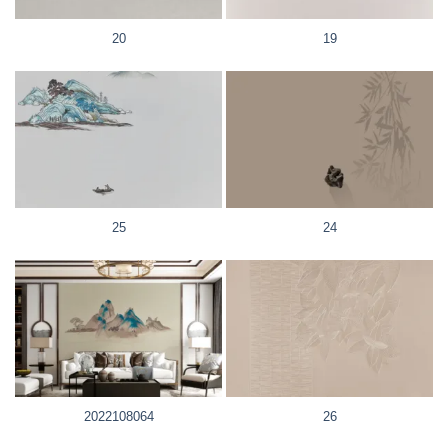
20
19
25
24
2022108064
26