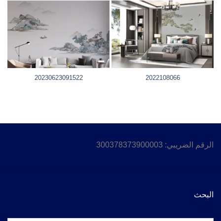
20230623091522
2022108066
الرقم الضريبي: 300378373900003
البحث