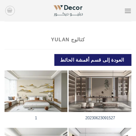
خطي
لمحتوى
كتالوج YULAN
العودة إلى قسم أقمشة الحائط
1
20230623091527