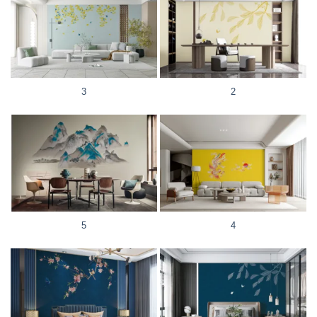
3
2
5
4