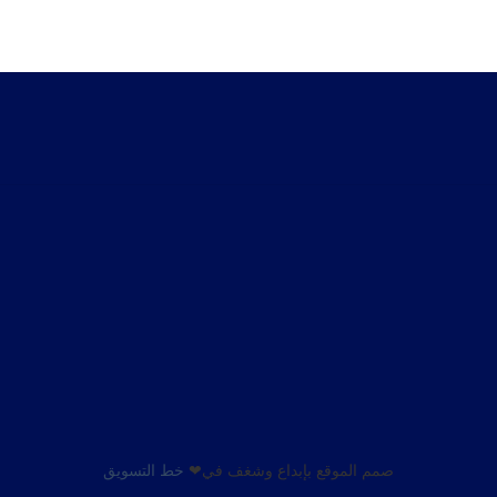
صمم الموقع بإبداع وشغف في❤
خط التسويق