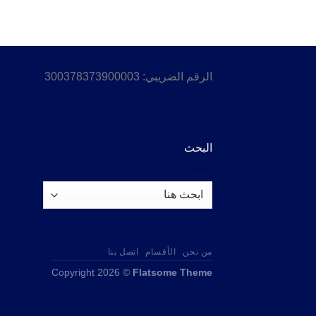
الرقم الضريبي: 300378373900003
البحث
من نحن
الأقسام
اتصل بنا
Copyright 2026 ©
Flatsome Theme