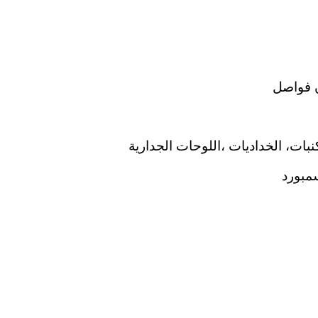
 فواصل
نبات، الخداديات ،اللوحات الجدارية
مبورد