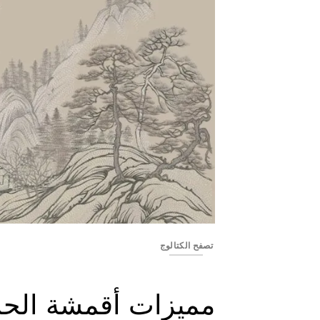
Big_high_30
تصفح الكتالوج
مميزات أقمشة الحا