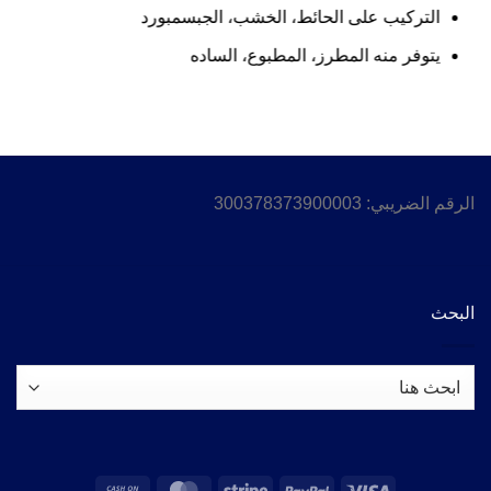
التركيب على الحائط، الخشب، الجبسمبورد
يتوفر منه المطرز، المطبوع، الساده
الرقم الضريبي: 300378373900003
البحث