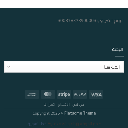
الرقم الضريبي: 300378373900003
البحث
من نحن
الأقسام
اتصل بنا
Copyright 2026 ©
Flatsome Theme
صمم الموقع بإبداع وشغف في❤
خط التسويق