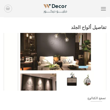
خطي
لمحتوى
تفاصيل ألواح الجلد
LP01-039
تصفح الكتالوج