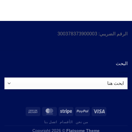
الرقم الضريبي: 300378373900003
البحث
من نحن
الأقسام
اتصل بنا
Copyright 2026 ©
Flatsome Theme