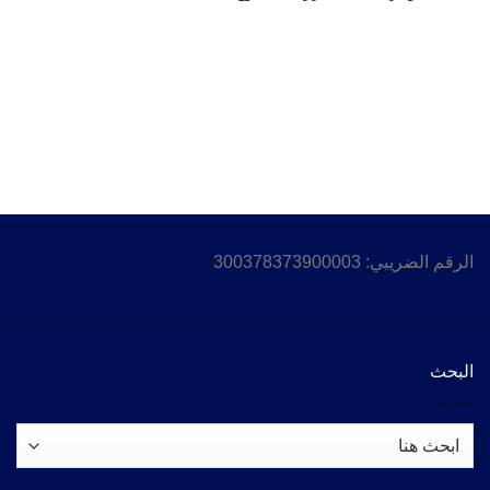
الرقم الضريبي: 300378373900003
البحث