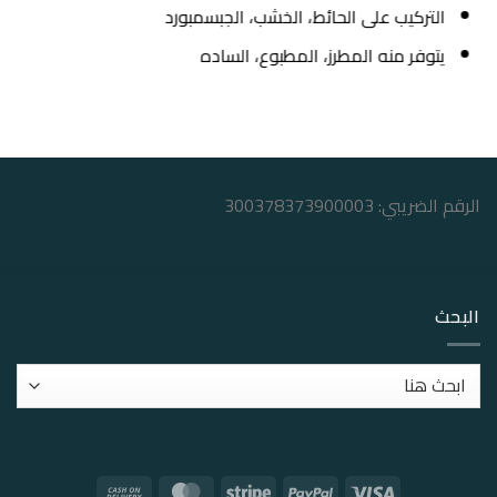
التركيب على الحائط، الخشب، الجبسمبورد
يتوفر منه المطرز، المطبوع، الساده
الرقم الضريبي: 300378373900003
البحث