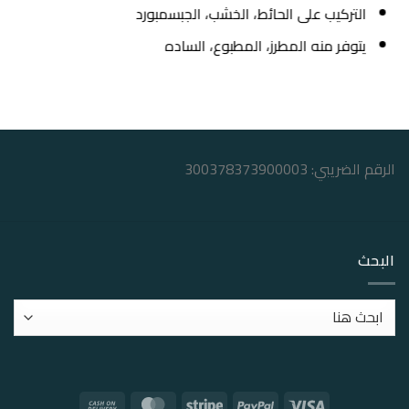
التركيب على الحائط، الخشب، الجبسمبورد
يتوفر منه المطرز، المطبوع، الساده
الرقم الضريبي: 300378373900003
البحث