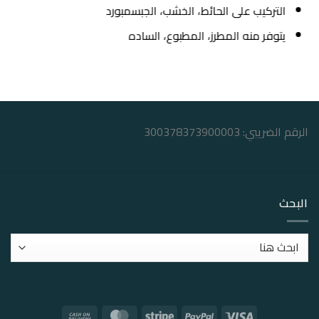
التركيب على الحائط، الخشب، الجبسمبورد
يتوفر منه المطرز، المطبوع، الساده
الرقم الضريبي: 300378373900003
البحث