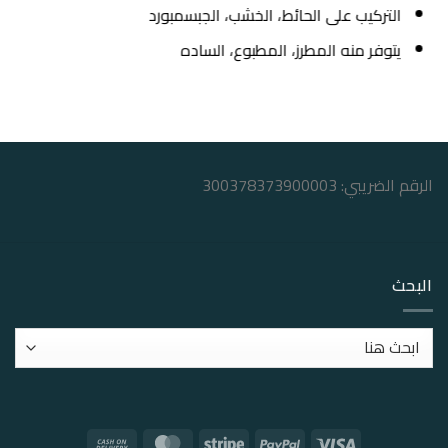
التركيب على الحائط، الخشب، الجبسمبورد
يتوفر منه المطرز، المطبوع، الساده
الرقم الضريبي: 300378373900003
البحث