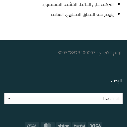
التركيب على الحائط، الخشب، الجبسمبورد
يتوفر منه المطرز، المطبوع، الساده
الرقم الضريبي: 300378373900003
البحث