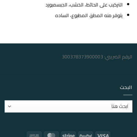
التركيب على الحائط، الخشب، الجبسمبورد
يتوفر منه المطرز، المطبوع، الساده
الرقم الضريبي: 300378373900003
البحث