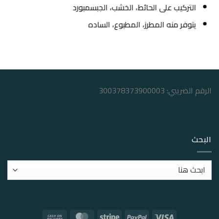
التركيب على الحائط، الخشب، الجبسمبورد
يتوفر منه المطرز، المطبوع، الساده
الرقم الضريبي: 300378373900003
البحث