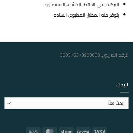
التركيب على الحائط، الخشب، الجبسمبورد
يتوفر منه المطرز، المطبوع، الساده
الرقم الضريبي: 300378373900003
البحث