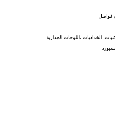
 فواصل
نبات، الخداديات ،اللوحات الجدارية
مبورد