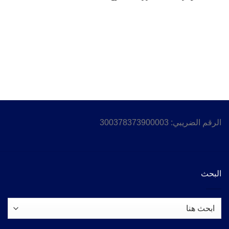
الرقم الضريبي: 300378373900003
البحث