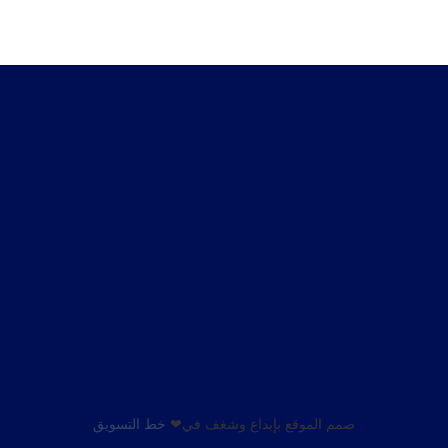
صمم الموقع بإبداع وشغف في❤
خط التسويق