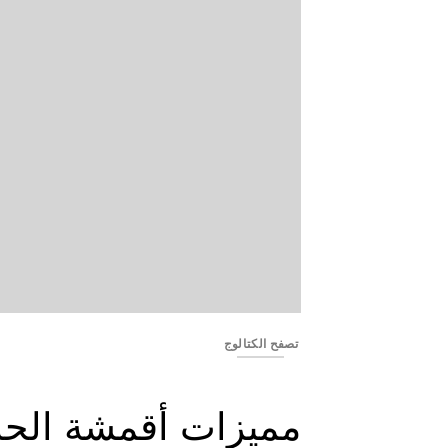
YSS2647-04
تصفح الكتالوج
مميزات أقمشة الحا