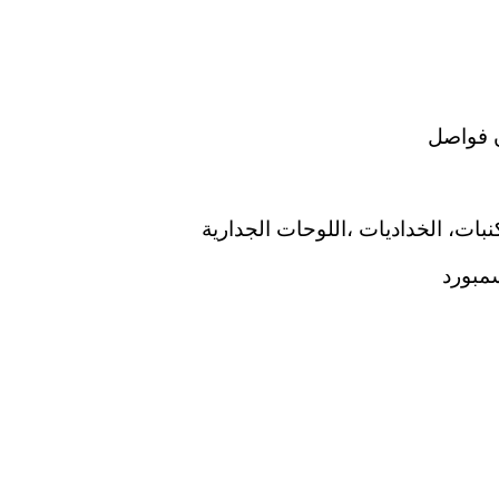
 فواصل
نبات، الخداديات ،اللوحات الجدارية
مبورد