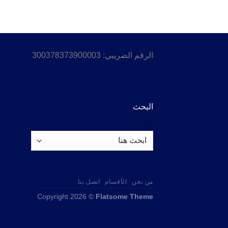
الرقم الضريبي: 300378373900003
البحث
من نحن
الأقسام
اتصل بنا
Copyright 2026 ©
Flatsome Theme