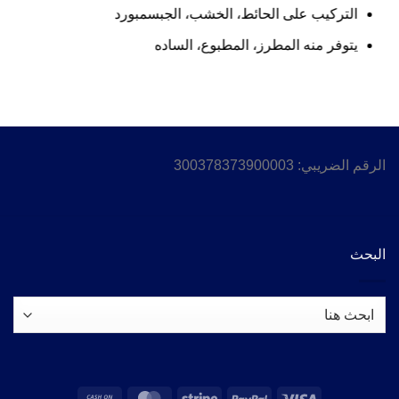
التركيب على الحائط، الخشب، الجبسمبورد
يتوفر منه المطرز، المطبوع، الساده
الرقم الضريبي: 300378373900003
البحث