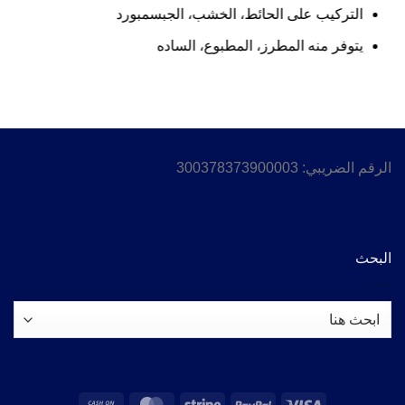
التركيب على الحائط، الخشب، الجبسمبورد
يتوفر منه المطرز، المطبوع، الساده
الرقم الضريبي: 300378373900003
البحث