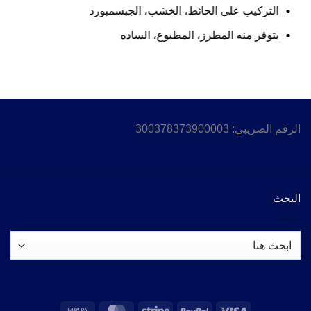
التركيب على الحائط، الخشب، الجبسمبورد
يتوفر منه المطرز، المطبوع، الساده
الرقم الضريبي: 300378373900003
البحث