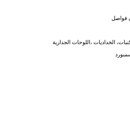
 فواصل
نبات، الخداديات ،اللوحات الجدارية
مبورد