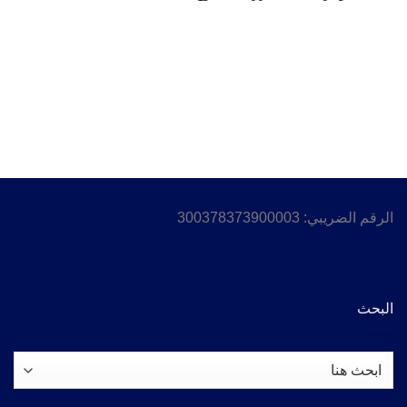
الرقم الضريبي: 300378373900003
البحث