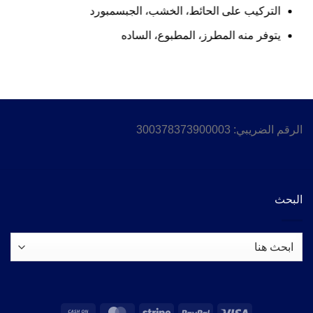
التركيب على الحائط، الخشب، الجبسمبورد
يتوفر منه المطرز، المطبوع، الساده
الرقم الضريبي: 300378373900003
البحث