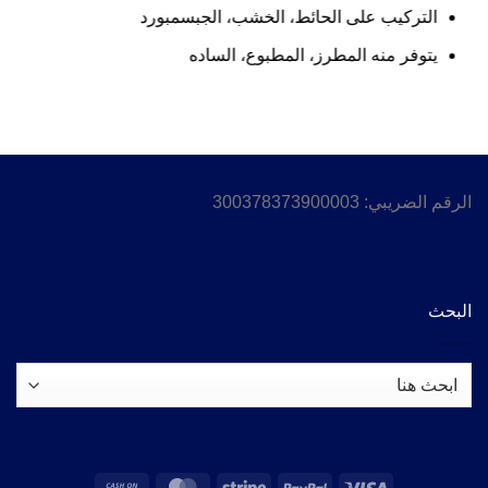
التركيب على الحائط، الخشب، الجبسمبورد
يتوفر منه المطرز، المطبوع، الساده
الرقم الضريبي: 300378373900003
البحث