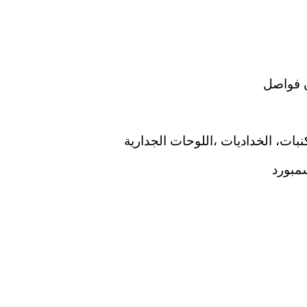
 فواصل
نبات، الخداديات ،اللوحات الجدارية
مبورد