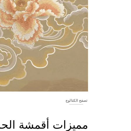
YSS2475-01
تصفح الكتالوج
مميزات أقمشة الحا