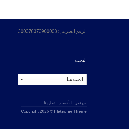
الرقم الضريبي: 300378373900003
البحث
من نحن
الأقسام
اتصل بنا
Copyright 2026 ©
Flatsome Theme