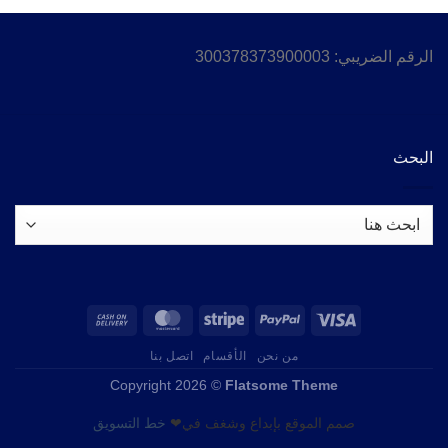
الرقم الضريبي: 300378373900003
البحث
من نحن
الأقسام
اتصل بنا
Copyright 2026 ©
Flatsome Theme
صمم الموقع بإبداع وشغف في❤
خط التسويق