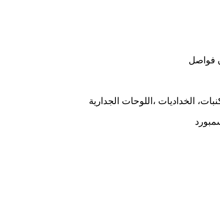
 فواصل
نبات، الخداديات ،اللوحات الجدارية
مبورد