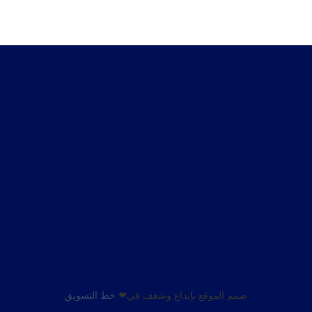
صمم الموقع بإبداع وشغف في❤
خط التسويق