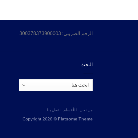
الرقم الضريبي: 300378373900003
البحث
من نحن
الأقسام
اتصل بنا
Copyright 2026 ©
Flatsome Theme