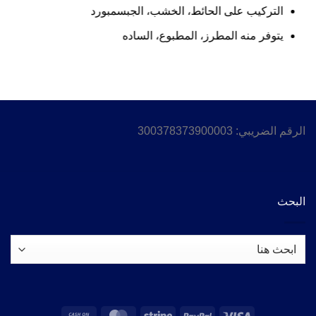
التركيب على الحائط، الخشب، الجبسمبورد
يتوفر منه المطرز، المطبوع، الساده
الرقم الضريبي: 300378373900003
البحث