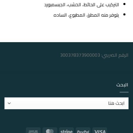
التركيب على الحائط، الخشب، الجبسمبورد
يتوفر منه المطرز، المطبوع، الساده
الرقم الضريبي: 300378373900003
البحث