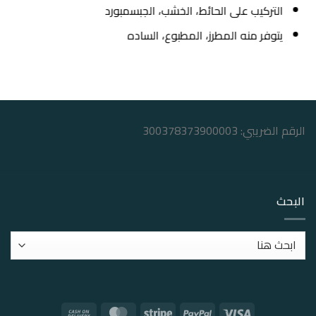
التركيب على الحائط، الخشب، الجبسمبورد
يتوفر منه المطرز، المطبوع، الساده
الرقم الضريبي: 300378373900003
البحث