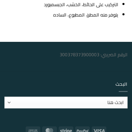
التركيب على الحائط، الخشب، الجبسمبورد
يتوفر منه المطرز، المطبوع، الساده
الرقم الضريبي: 300378373900003
البحث