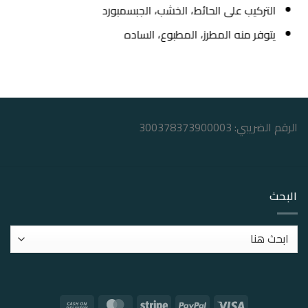
التركيب على الحائط، الخشب، الجبسمبورد
يتوفر منه المطرز، المطبوع، الساده
الرقم الضريبي: 300378373900003
البحث