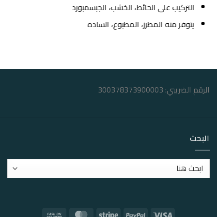
التركيب على الحائط، الخشب، الجبسمبورد
يتوفر منه المطرز، المطبوع، الساده
الرقم الضريبي: 300378373900003
البحث