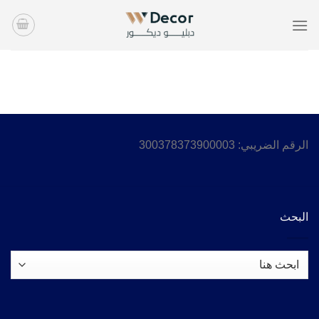
خطي
لمحتوى
الرقم الضريبي: 300378373900003
البحث