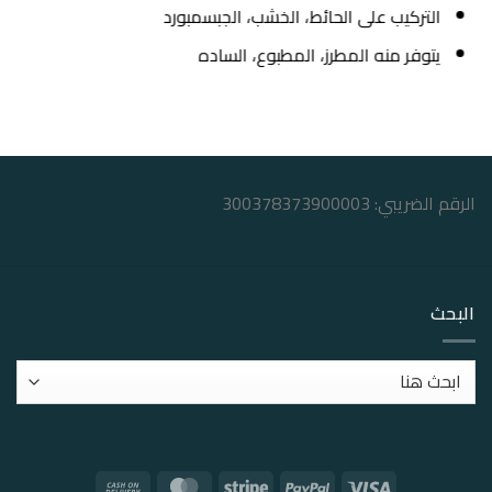
التركيب على الحائط، الخشب، الجبسمبورد
يتوفر منه المطرز، المطبوع، الساده
الرقم الضريبي: 300378373900003
البحث