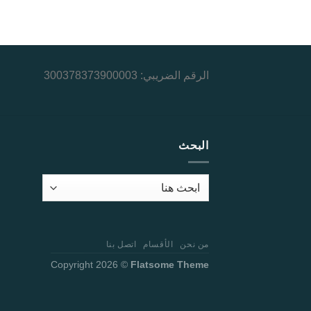
الرقم الضريبي: 300378373900003
البحث
من نحن
الأقسام
اتصل بنا
Copyright 2026 ©
Flatsome Theme