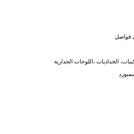
 فواصل
نبات، الخداديات ،اللوحات الجدارية
مبورد