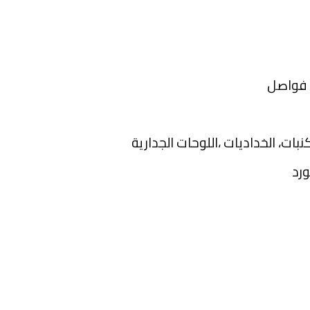
 فواصل
بات، الخداديات ،اللوحات الجدارية
ورد