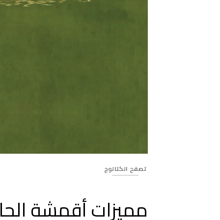
Banner_229
تصفح الكتالوج
مميزات أقمشة الحا