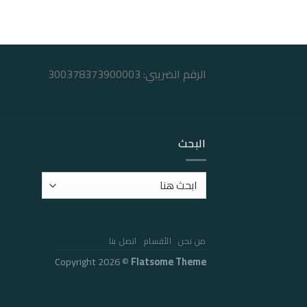
الرقم الضريبي: 300378373900003
البحث
من نحن
الأقسام
اتصل بنا
Copyright 2026 ©
Flatsome Theme