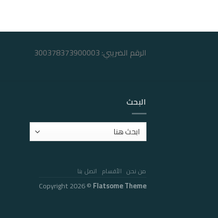
الرقم الضريبي: 300378373900003
البحث
من نحن
الأقسام
اتصل بنا
Copyright 2026 ©
Flatsome Theme