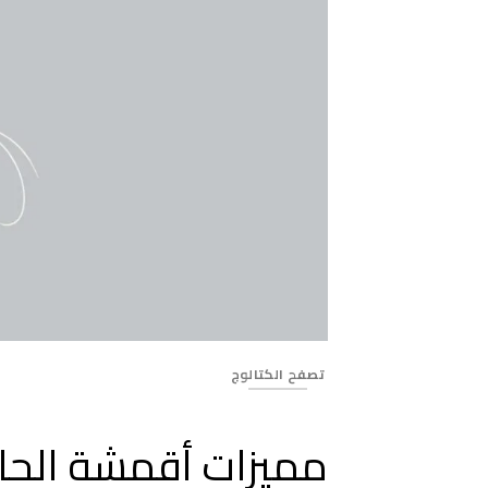
Banner_213
تصفح الكتالوج
مميزات أقمشة الحا