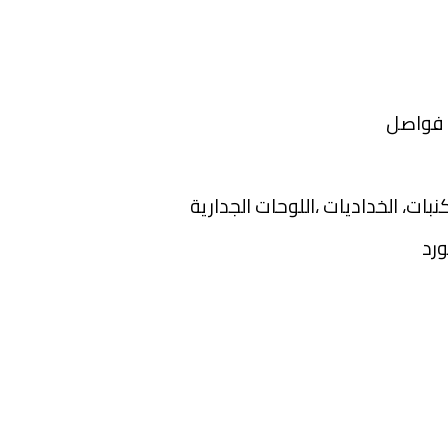
 فواصل
بات، الخداديات ،اللوحات الجدارية
ورد