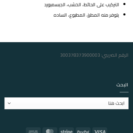
التركيب على الحائط، الخشب، الجبسمبورد
يتوفر منه المطرز، المطبوع، الساده
الرقم الضريبي: 300378373900003
البحث