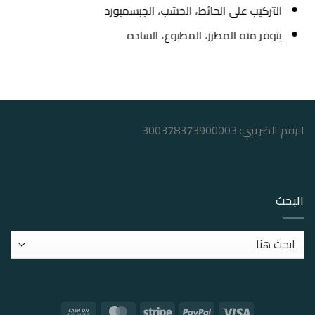
التركيب على الحائط، الخشب، الجبسمبورد
يتوفر منه المطرز، المطبوع، الساده
الرقم الضريبي: 300378373900003
البحث