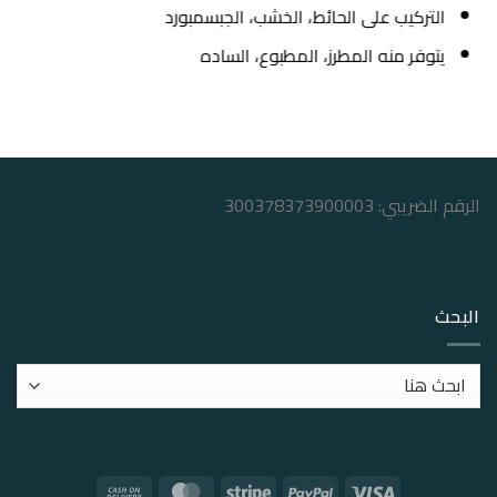
التركيب على الحائط، الخشب، الجبسمبورد
يتوفر منه المطرز، المطبوع، الساده
الرقم الضريبي: 300378373900003
البحث