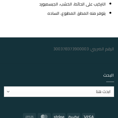
التركيب على الحائط، الخشب، الجبسمبورد
يتوفر منه المطرز، المطبوع، الساده
الرقم الضريبي: 300378373900003
البحث