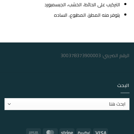
التركيب على الحائط، الخشب، الجبسمبورد
يتوفر منه المطرز، المطبوع، الساده
الرقم الضريبي: 300378373900003
البحث