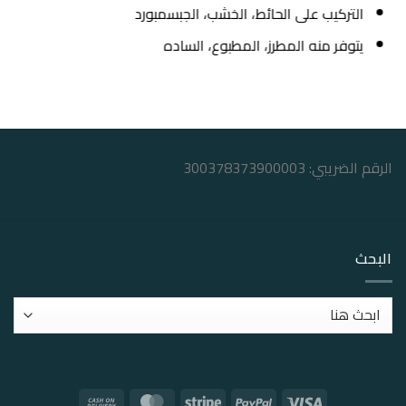
التركيب على الحائط، الخشب، الجبسمبورد
يتوفر منه المطرز، المطبوع، الساده
الرقم الضريبي: 300378373900003
البحث