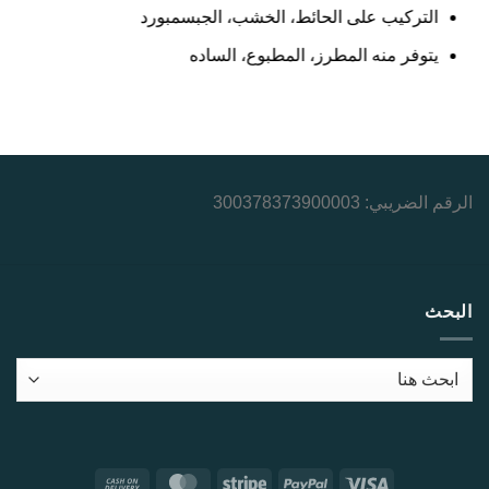
التركيب على الحائط، الخشب، الجبسمبورد
يتوفر منه المطرز، المطبوع، الساده
الرقم الضريبي: 300378373900003
البحث