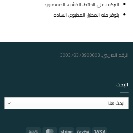
التركيب على الحائط، الخشب، الجبسمبورد
يتوفر منه المطرز، المطبوع، الساده
الرقم الضريبي: 300378373900003
البحث