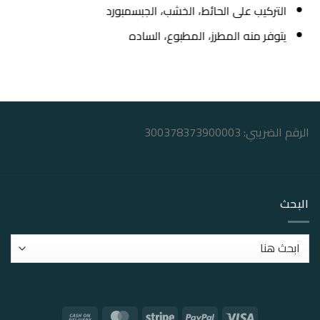
التركيب على الحائط، الخشب، الجبسمبورد
يتوفر منه المطرز، المطبوع، الساده
الرقم الضريبي: 300378373900003
البحث