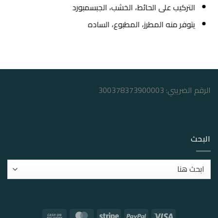
التركيب على الحائط، الخشب، الجبسمبورد
يتوفر منه المطرز، المطبوع، الساده
الرقم الضريبي: 300378373900003
البحث