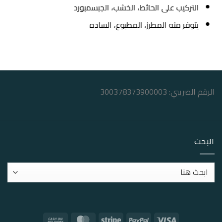
التركيب على الحائط، الخشب، الجبسمبورد
يتوفر منه المطرز، المطبوع، الساده
الرقم الضريبي: 300378373900003
البحث